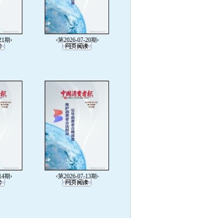
21期›
‹第2026-07-20期›
14期›
‹第2026-07-13期›