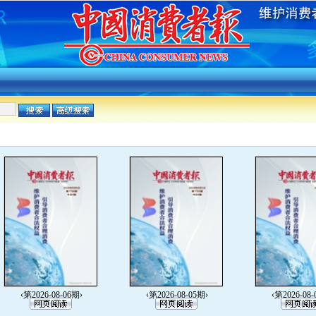
‹第2026-08-06期›
‹第2026-08-05期›
‹第2026-08-