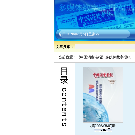
今日
2026年8月6日星期四
文章搜索：
当前位置：《中国消费者报》多媒体数字报纸
‹第2026-08-07期›