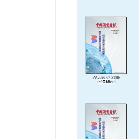
‹第2026-07-31期›