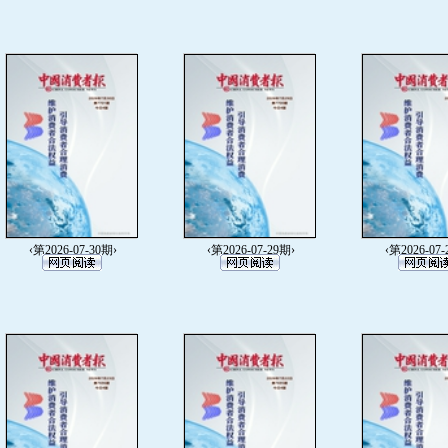
‹第2026-07-30期›
‹第2026-07-29期›
‹第2026-07-