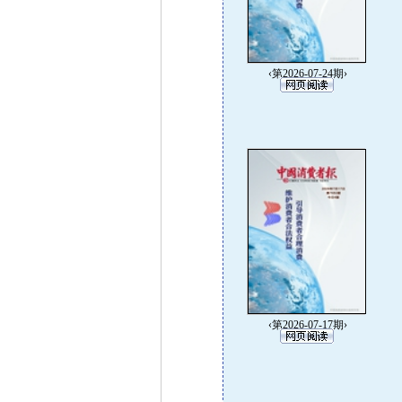
‹第2026-07-24期›
‹第2026-07-17期›