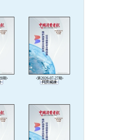
28期›
‹第2026-07-27期›