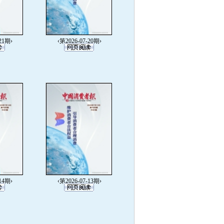
21期›
‹第2026-07-20期›
14期›
‹第2026-07-13期›