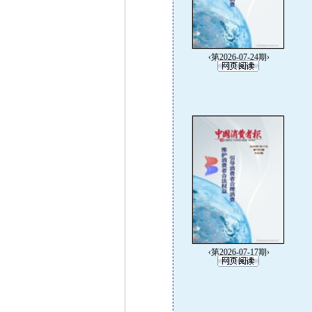
‹第2026-07-24期›
‹第2026-07-17期›