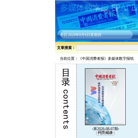
今日
2026年8月6日星期四
文章搜索：
当前位置：《中国消费者报》多媒体数字报纸
‹第2026-08-07期›