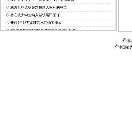
◇
慈善机构透明是对捐款人权利的尊重
◇
将在校大学生纳入城镇居民医保
◇
开通4年18万多吨污水污物零排放
◇
3家中介机构炒卖房号哄抬房价被通报批评
©
版
©
中国消