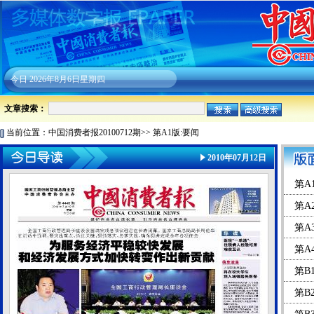
今日
2026年8月6日星期四
文章搜索：
当前位置：
中国消费者报20100712期
>>
第A1版:要闻
2010年07月12日
第A
第A
第A
第A
第B
第B