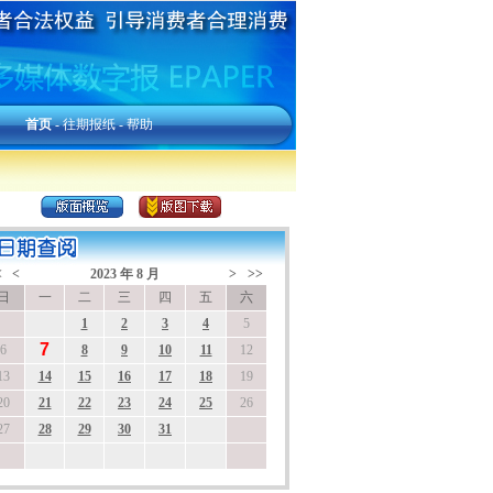
首页
-
往期报纸
-
帮助