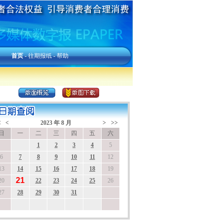
首页
-
往期报纸
-
帮助