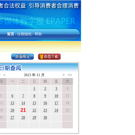
首页
-
往期报纸
-
帮助