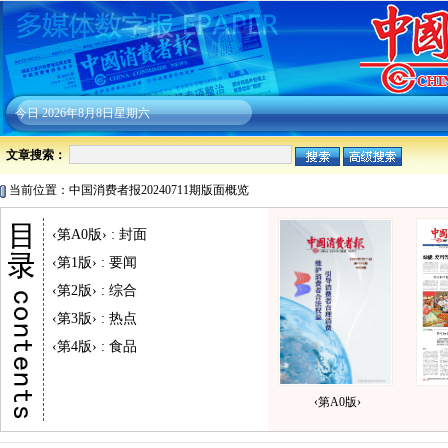
今日
2026年8月8日星期六
文章搜索：
当前位置：中国消费者报20240711期版面概览
‹第A0版› : 封面
‹第1版› : 要闻
‹第2版› : 综合
‹第3版› : 热点
‹第4版› : 食品
‹第A0版›