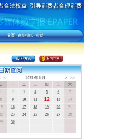
首页
-
往期报纸
-
帮助