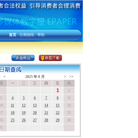
首页
-
往期报纸
-
帮助