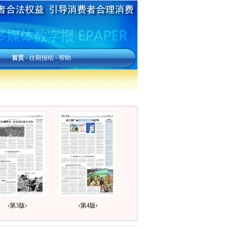
首页
-
往期报纸
-
帮助
‹第3版›
‹第4版›