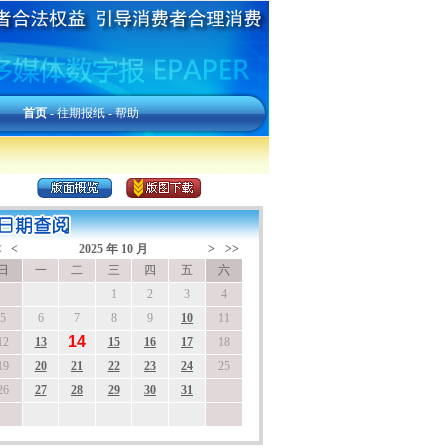
首页
-
往期报纸
-
帮助