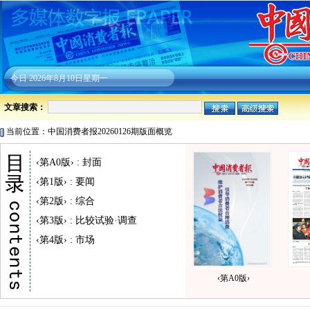
今日
2026年8月10日星期一
文章搜索：
当前位置：中国消费者报20260126期版面概览
‹第A0版› : 封面
‹第1版› : 要闻
‹第2版› : 综合
‹第3版› : 比较试验·调查
‹第4版› : 市场
‹第A0版›