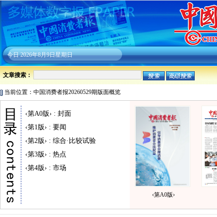
今日
2026年8月9日星期日
文章搜索：
当前位置：中国消费者报20260529期版面概览
‹第A0版› : 封面
‹第1版› : 要闻
‹第2版› : 综合·比较试验
‹第3版› : 热点
‹第4版› : 市场
‹第A0版›