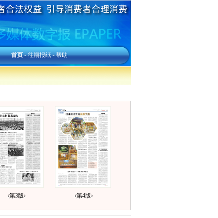
首页
-
往期报纸
-
帮助
‹第3版›
‹第4版›