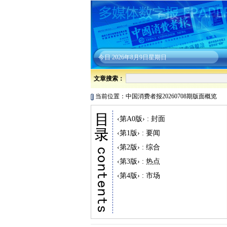
今日
2026年8月9日星期日
文章搜索：
当前位置：中国消费者报20260708期版面概览
‹第A0版› : 封面
‹第1版› : 要闻
‹第2版› : 综合
‹第3版› : 热点
‹第4版› : 市场