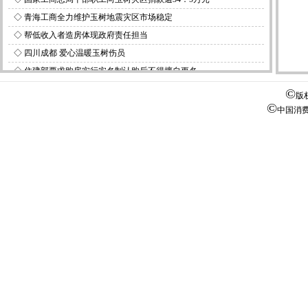
◇
青海工商全力维护玉树地震灾区市场稳定
◇
帮低收入者造房体现政府责任担当
◇
四川成都 爱心温暖玉树伤员
◇
住建部要求购房实行实名制认购后不得擅自更名
◇
玉树地震灾民安置点全部实现供电
©
版
©
◇
2009“绿色中国年度人物”评选活动启动
中国消