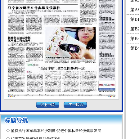
第A
第A
第B
第B2
第B
第B
◇
坚持执行国家基本经济制度 促进个体私营经济健康发展
◇
辽宁首次曝光5件典型失信案件