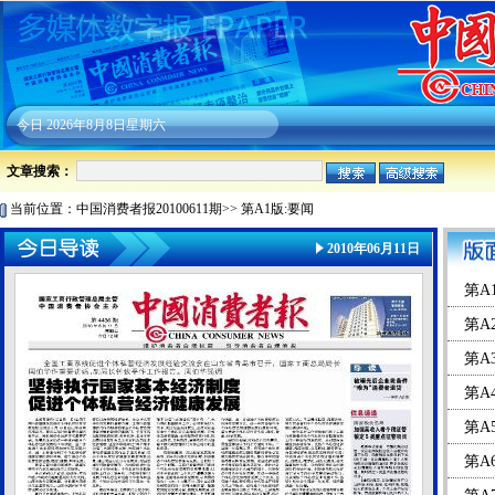
今日
2026年8月8日星期六
文章搜索：
当前位置：
中国消费者报20100611期
>>
第A1版:要闻
2010年06月11日
第A
第A
第A
第A
第A
第A