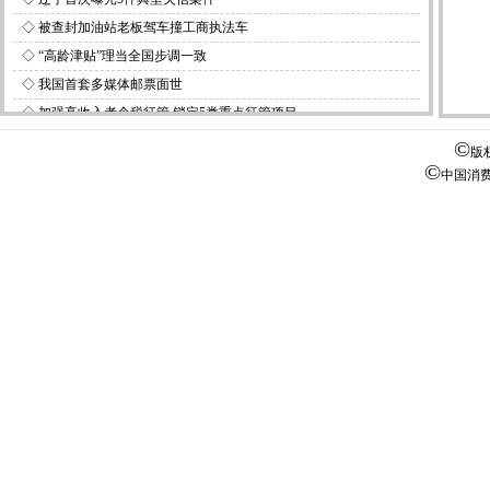
◇
被查封加油站老板驾车撞工商执法车
◇
“高龄津贴”理当全国步调一致
◇
我国首套多媒体邮票面世
◇
加强高收入者个税征管 锁定5类重点征管项目
◇
气象预警信息传递实现向最基层覆盖延伸
©
版
©
◇
规范幼儿园冠名以免误导社会和家长
中国消