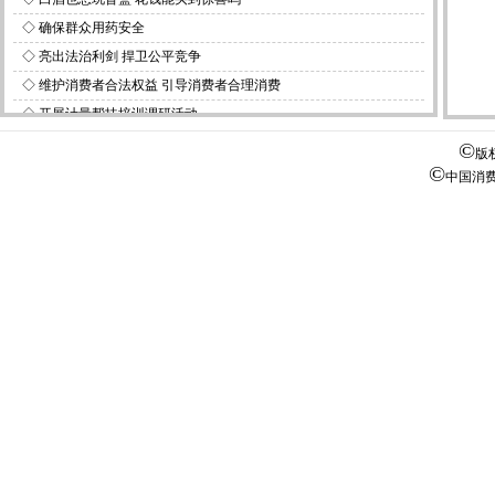
◇
确保群众用药安全
◇
亮出法治利剑 捍卫公平竞争
◇
维护消费者合法权益 引导消费者合理消费
◇
开展计量帮扶培训调研活动
◇
湖南一房产公司领20万元罚单
©
版
©
中国消