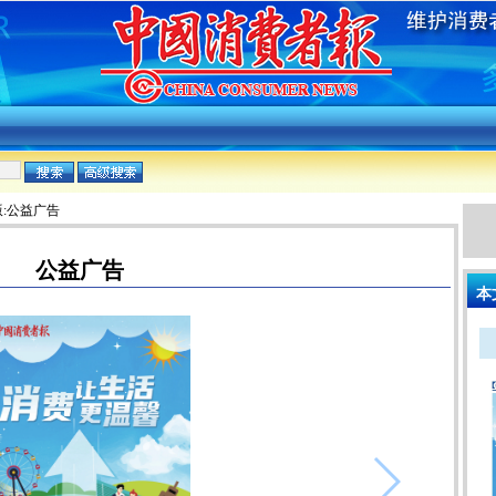
版:公益广告
公益广告
本