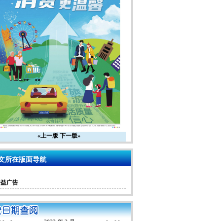
«上一版
下一版»
文所在版面导航
公益广告