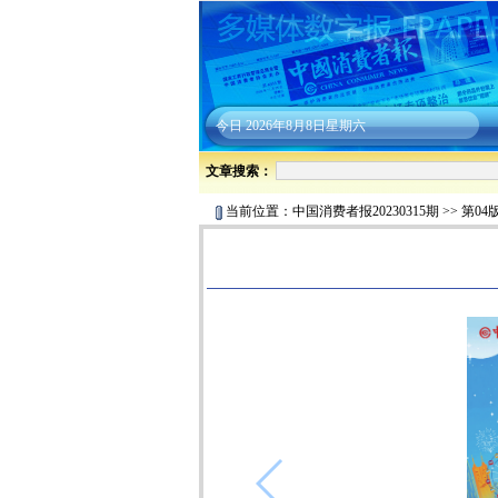
今日
2026年8月8日星期六
文章搜索：
当前位置：
中国消费者报20230315期
>>
第04