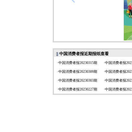
中国消费者报近期报纸查看
·
中国消费者报20230315期
·
中国消费者报2023
·
中国消费者报20230309期
·
中国消费者报2023
·
中国消费者报20230303期
·
中国消费者报2023
·
中国消费者报20230227期
·
中国消费者报2023