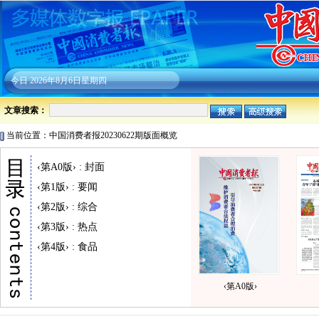
今日
2026年8月6日星期四
文章搜索：
当前位置：中国消费者报20230622期版面概览
‹第A0版› : 封面
‹第1版› : 要闻
‹第2版› : 综合
‹第3版› : 热点
‹第4版› : 食品
‹第A0版›