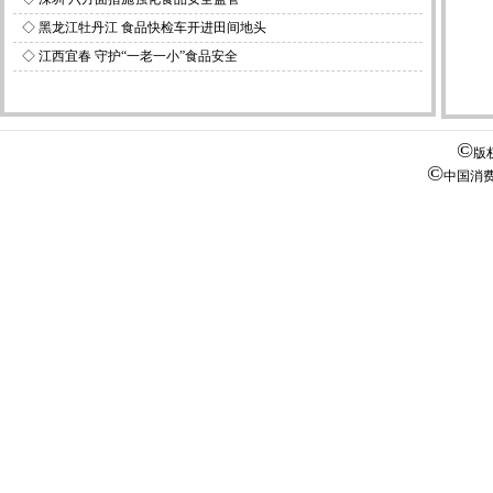
◇
黑龙江牡丹江 食品快检车开进田间地头
◇
江西宜春 守护“一老一小”食品安全
©
版
©
中国消