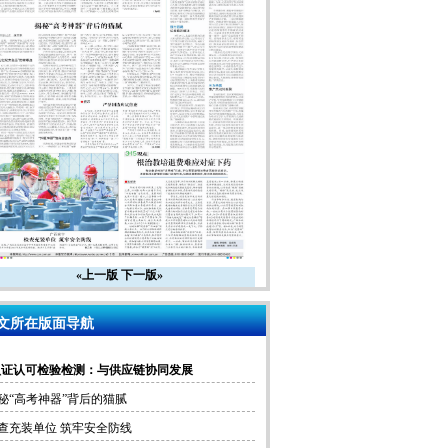
«上一版
下一版»
文所在版面导航
认证认可检验检测：与供应链协同发展
秘“高考神器”背后的猫腻
查充装单位 筑牢安全防线