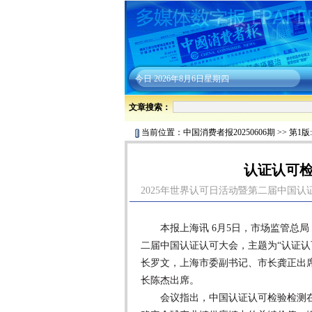
今日
2026年8月6日星期四
文章搜索：
当前位置：
中国消费者报20250606期
>>
第1版
认证认可
2025年世界认可日活动暨第二届中国
本报上海讯 6月5日，市场监管总局（
二届中国认证认可大会，主题为“认证认
长罗文，上海市委副书记、市长龚正出
长陈杰出席。
会议指出，中国认证认可检验检测在