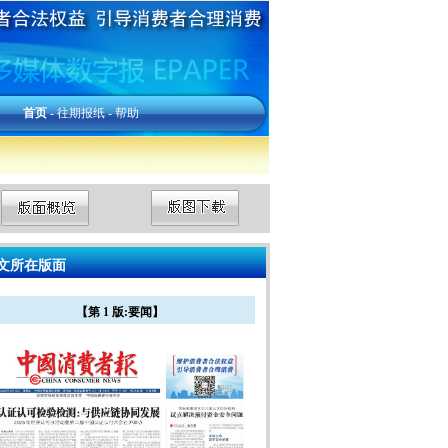
首页
-
往期报纸
-
帮助
文所在版面
【第 1 版:要闻】