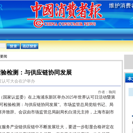
:要闻
检验检测：与供应链协同发展
本
认证认可大会在沪举办
作者：鞠闻
国家认监委）在上海浦东新区举办2025年世界认可日活动暨第
可检验检测：与供应链协同发展”。市场监管总局党组书记、局
席并致辞。会议由市场监管总局副局长白清元主持，上海市副市
服务产业链供应链中不断发展壮大，要进一步彰显合格评定在