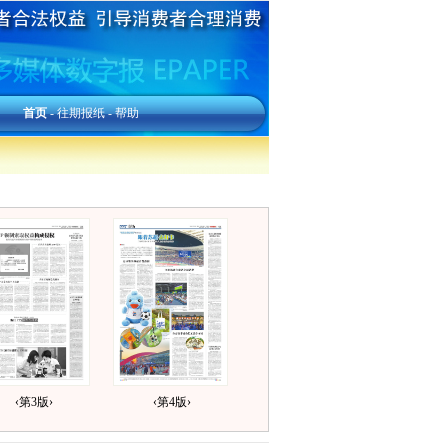
首页
-
往期报纸
-
帮助
‹第3版›
‹第4版›