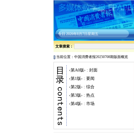
今日
2026年8月7日星期五
文章搜索：
当前位置：中国消费者报20250708期版面概览
‹第A0版› : 封面
‹第1版› : 要闻
‹第2版› : 综合
‹第3版› : 热点
‹第4版› : 市场