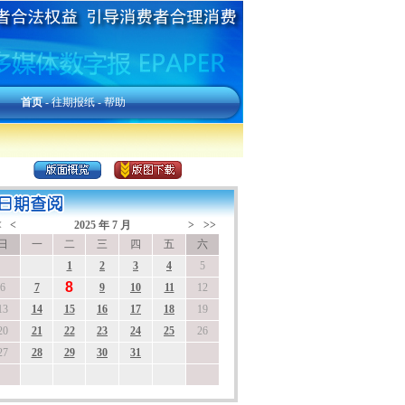
首页
-
往期报纸
-
帮助