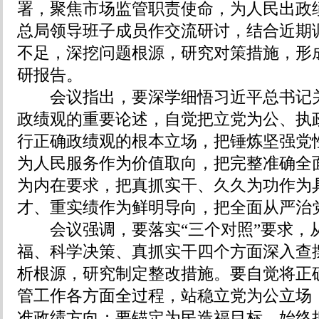
署，聚焦市场监管职责使命，为人民出政
总局领导班子成员作交流研讨，结合近期
不足，深挖问题根源，研究对策措施，形
研报告。
会议指出，要深学细悟习近平总书记关
政绩观的重要论述，自觉把立党为公、执
行正确政绩观的根本立场，把锤炼坚强党
为人民服务作为价值取向，把完整准确全
为内在要求，把真抓实干、久久为功作为
才、重实绩作为鲜明导向，把全面从严治
会议强调，要落实“三个对照”要求，
福、科学决策、真抓实干四个方面深入查
析根源，研究制定整改措施。要自觉将正
管工作各方面全过程，站稳立党为公立场
准政绩方向；要锚定为民造福目标，始终