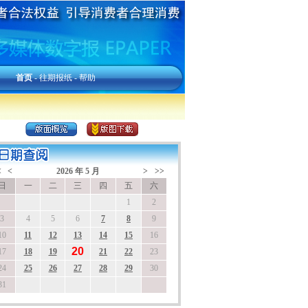
首页
-
往期报纸
-
帮助