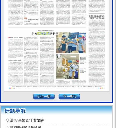
◇
远离“高颜值”干货陷阱
◇
织密云端餐桌防护网