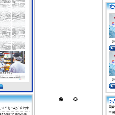
20
20
国家
习近平总书记在庆祝中
中国
习近平党建思想
研实践暨“监管为民青