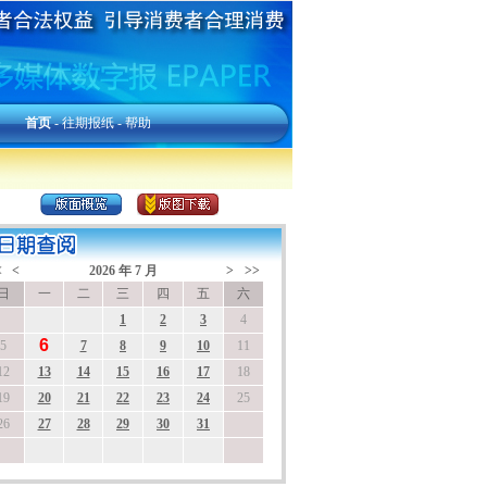
首页
-
往期报纸
-
帮助