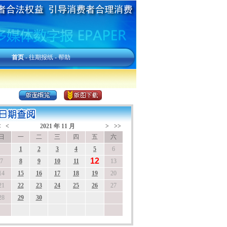
首页
-
往期报纸
-
帮助