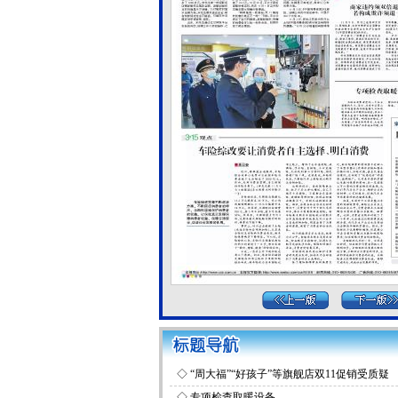
◇
“周大福”“好孩子”等旗舰店双11促销受质疑
◇
专项检查取暖设备