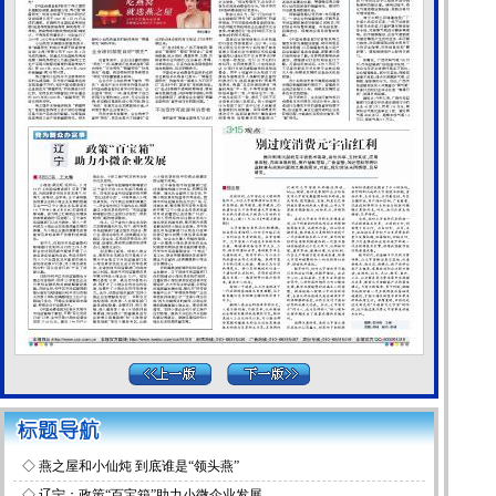
◇
燕之屋和小仙炖 到底谁是“领头燕”
◇
辽宁：政策“百宝箱”助力小微企业发展