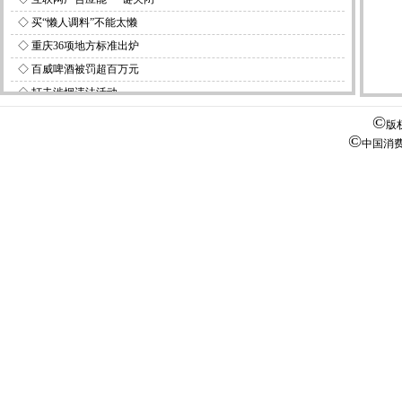
◇
买“懒人调料”不能太懒
◇
重庆36项地方标准出炉
◇
百威啤酒被罚超百万元
◇
打击涉烟违法活动
◇
启动奥林匹克标志知识产权保护工作
©
版
©
中国消