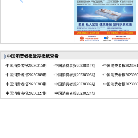
中国消费者报近期报纸查看
·
中国消费者报20230315期
·
中国消费者报20230314期
·
中国消费者报202303
·
中国消费者报20230309期
·
中国消费者报20230308期
·
中国消费者报202303
·
中国消费者报20230303期
·
中国消费者报20230302期
·
中国消费者报202303
·
中国消费者报20230227期
·
中国消费者报20230224期