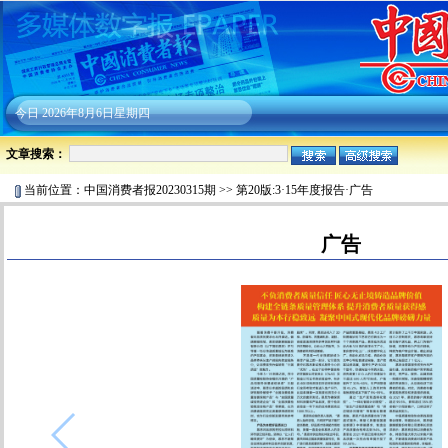
今日
2026年8月6日星期四
文章搜索：
当前位置：
中国消费者报20230315期
>>
第20版:3·15年度报告·广告
广告