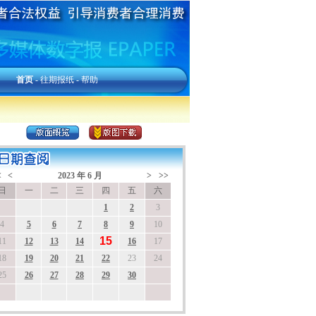
首页
-
往期报纸
-
帮助