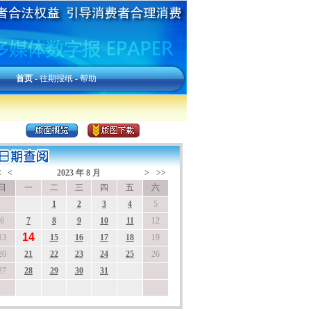
首页
-
往期报纸
-
帮助