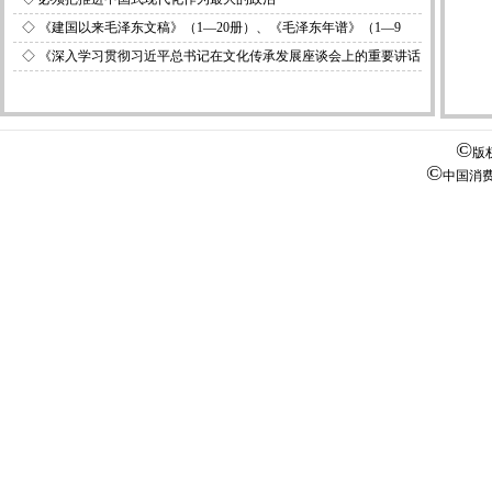
◇
《建国以来毛泽东文稿》（1—20册）、《毛泽东年谱》（1—9
卷）出版发行
◇
《深入学习贯彻习近平总书记在文化传承发展座谈会上的重要讲话
精神》出版
©
版
©
中国消