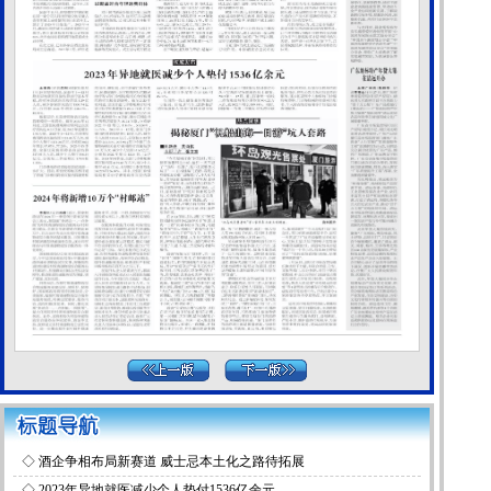
◇
酒企争相布局新赛道 威士忌本土化之路待拓展
◇
2023年异地就医减少个人垫付1536亿余元