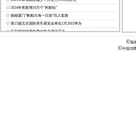
◇
2024年将新增10万个“村邮站”
◇
揭秘厦门“帆船出海一日游”坑人套路
◇
第25届北京国际房车展览会将在2月29日举办
◇
广东地标特产年货大集在清远开办
©
版
©
中国消