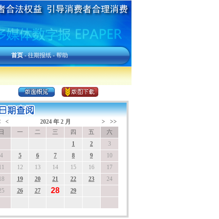
首页
-
往期报纸
-
帮助