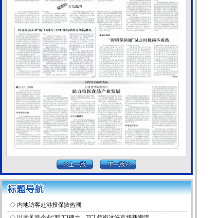
◇
内地访客赴港投保掀热潮
◇
以远见造企业“新”口碑力，TCL领衔冰洗市场新潮流