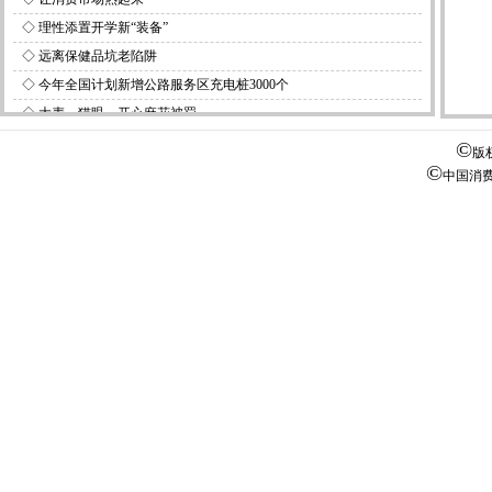
◇
理性添置开学新“装备”
◇
远离保健品坑老陷阱
◇
今年全国计划新增公路服务区充电桩3000个
◇
大麦、猫眼、开心麻花被罚
◇
金地集团旗下太原两公司被罚
©
版
©
中国消