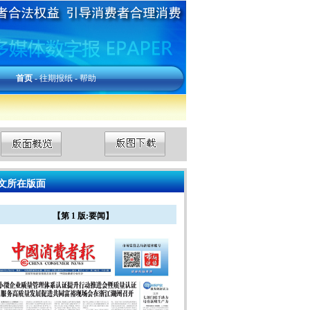
首页
-
往期报纸
-
帮助
文所在版面
【第 1 版:要闻】