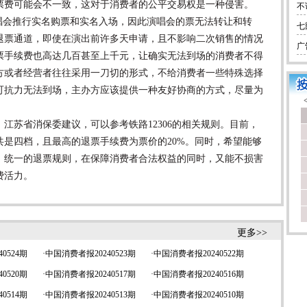
票费可能会不一致，这对于消费者的公平交易权是一种侵害。
不
会推行实名购票和实名入场，因此演唱会的票无法转让和转
七
退票通道，即使在演出前许多天申请，且不影响二次销售的情况
广
票手续费也高达几百甚至上千元，让确实无法到场的消费者不得
方或者经营者往往采用一刀切的形式，不给消费者一些特殊选择
可抗力无法到场，主办方应该提供一种友好协商的方式，尽量为
苏省消保委建议，可以参考铁路12306的相关规则。目前，
是四档，且最高的退票手续费为票价的20%。同时，希望能够
、统一的退票规则，在保障消费者合法权益的同时，又能不损害
费活力。
更多>>
0524期
·
中国消费者报20240523期
·
中国消费者报20240522期
0520期
·
中国消费者报20240517期
·
中国消费者报20240516期
0514期
·
中国消费者报20240513期
·
中国消费者报20240510期