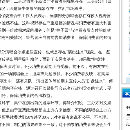
者误解；二是虚假宣传或误导消费者的现象存在；三是部分门票
情况；四是黄牛倒票的现象存在，扰乱市场秩序。
保委投诉部工作人员表示，当前部分演唱会存在有较大视野盲
体验感不佳。这种视野存在严重遮挡的情况与消费者有重大利害
到与价款相对应的服务，但是“柱子票”与消费者所支付的价款
如有相关情况，经营者应当提前告知消费者，保障消费者的知情
分演唱会涉嫌虚假宣传，也就是存在“演出注水”现象。在一些
宣传演出明星吸引粉丝，而到了实际表演中，却采取“拼盘注
较多表演时间，不少消费者感觉上当受骗。前不久，有网友在社
办的一场演唱会上，退票声此起彼伏。不少消费者反映，在购票
演出中，还有乐队、演出团体等前期未宣传人员“拼盘注水”。傅
前端内容审核，通过召开监督指导会或者行政指导会的方式，要
本
相符，保障消费者的合法权益。
环节，集中在演出前的退票环节。傅铮介绍说，主办方对文娱
，但是由于退票政策都是由主办方来确定，不同的演唱会主办方
·
票手续费达到50%甚至80%，对消费者来说不公平、不合理。
安
方不同，制定的退票政策不一致，对于购票的消费者来说会产生