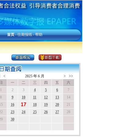
首页
-
往期报纸
-
帮助