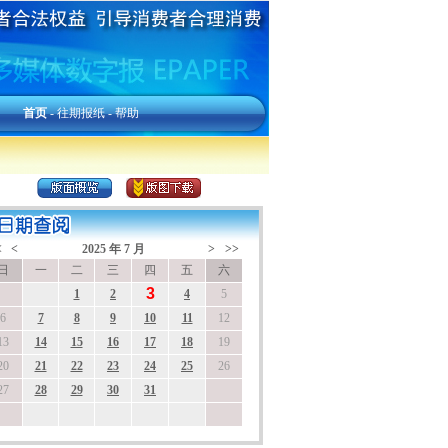
首页
-
往期报纸
-
帮助