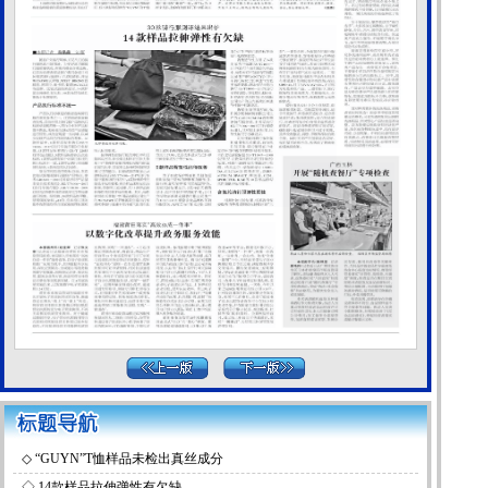
◇
“GUYN”T恤样品未检出真丝成分
◇
14款样品拉伸弹性有欠缺