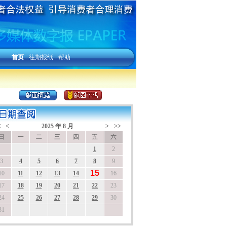
首页
-
往期报纸
-
帮助