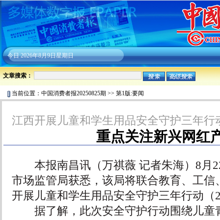
今日
2026年8月9日星期日
文章搜索：
当前位置：
中国消费者报20250825期
>>
第1版:要闻
江西开展儿童和学生用品安全守护三年行
重点关注新兴网红
本报南昌讯（万祺薇 记者朱海）8月2
市场监管局获悉，该局将联合教育、工信
开展儿童和学生用品安全守护三年行动（202
据了解，此次安全守护行动围绕儿童青