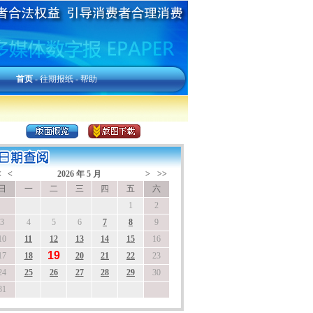
首页
-
往期报纸
-
帮助