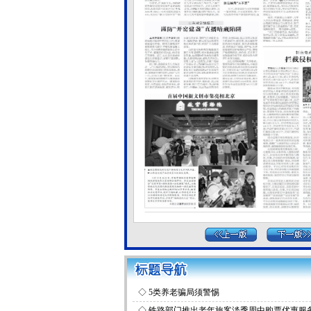
◇
5类养老骗局须警惕
◇
铁路部门推出老年旅客淡季周中购票优惠服