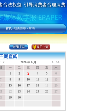
首页
-
往期报纸
-
帮助