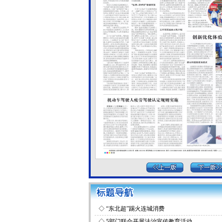
◇
“东北超”踢火连城消费
◇
5部门联合开展法治宣传教育活动