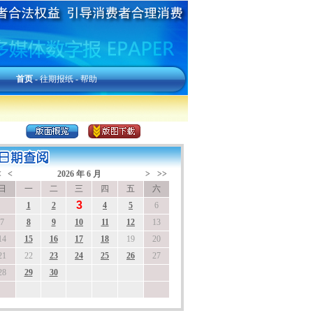
首页
-
往期报纸
-
帮助