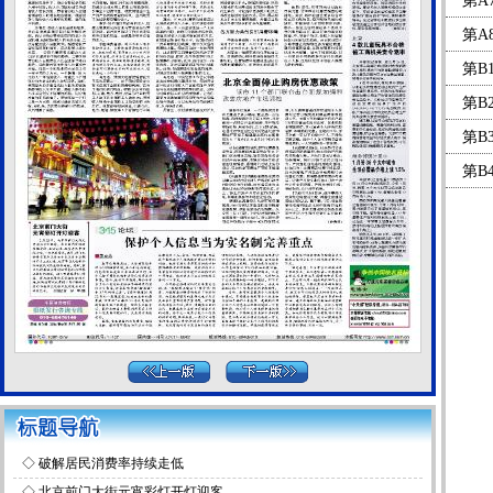
第A
第A
第B
第B
第B
第B
◇
破解居民消费率持续走低
◇
北京前门大街元宵彩灯开灯迎客