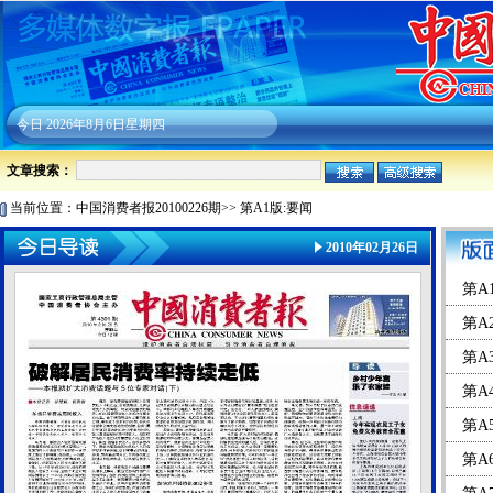
今日
2026年8月6日星期四
文章搜索：
当前位置：
中国消费者报20100226期
>>
第A1版:要闻
2010年02月26日
第A
第A
第A
第A
第A
第A