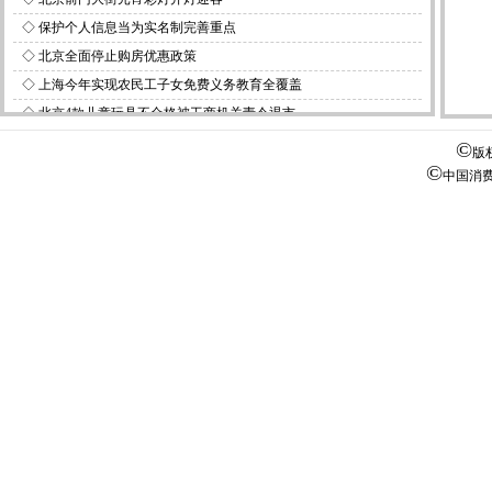
◇
保护个人信息当为实名制完善重点
◇
北京全面停止购房优惠政策
◇
上海今年实现农民工子女免费义务教育全覆盖
◇
北京4款儿童玩具不合格被工商机关责令退市
◇
商务部统计显示1月份36个大中城市生活必需品价格上涨1．5％
©
版
©
中国消