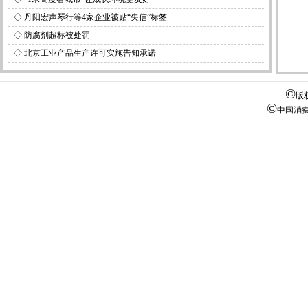
◇
丹阳宏声琴行等4家企业被贴“失信”标签
◇
防腐剂超标被处罚
◇
北京工业产品生产许可实施告知承诺
©
版
©
中国消