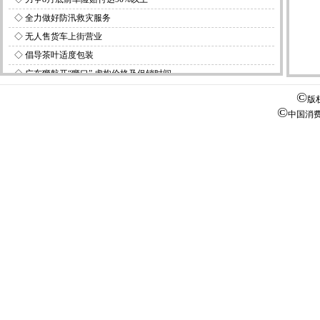
◇
全力做好防汛救灾服务
◇
无人售货车上街营业
◇
倡导茶叶适度包装
◇
广东狮航开“狮口” 虚构价格及促销时间
◇
顺康医疗公司被罚
©
版
©
中国消