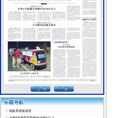
◇
税延养老险谋变
◇
力争8月底前车险赔付达90%以上